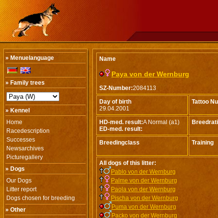
» Menuelanguage
Name
Paya von der Wernburg
» Family trees
SZ-Number:
2084113
Day of birth
Tattoo N
29.04.2001
» Kennel
Home
HD-med. result:
A Normal (a1)
Breedrat
ED-med. result:
Racedescription
Successes
Breedingclass
Training
Newsarchives
Picturegallery
All dogs of this litter:
» Dogs
Pablo von der Wernburg
Our Dogs
Palme von der Wernburg
Litter report
Paola von der Wernburg
Dogs chosen for breeding
Pischa von der Wernburg
Puma von der Wernburg
» Other
Packo von der Wernburg