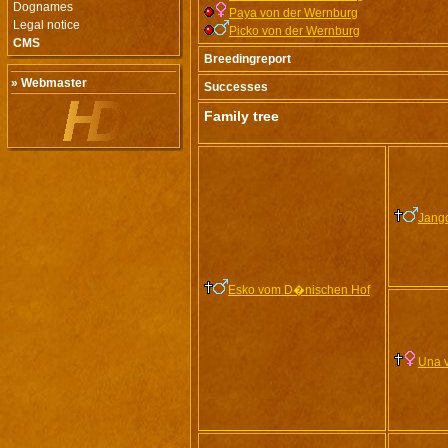
Dognames
Paya von der Wernburg
Legal notice
Picko von der Wernburg
CMS
Breedingreport
» Webmaster
Successes
Family tree
Jang
Esko vom D�nischen Hof
Una v