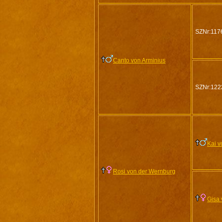
SZNr:117
Canto von Arminius
SZNr:122
Kai v
Rosi von der Wernburg
Gisa 