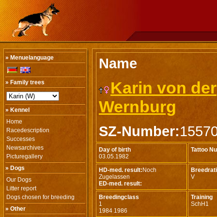
» Menuelanguage
Name
Karin von der
» Family trees
Wernburg
» Kennel
Home
SZ-Number:
1557
Racedescription
Successes
Newsarchives
Day of birth
Tattoo N
Picturegallery
03.05.1982
» Dogs
HD-med. result:
Noch
Breedrat
Zugelassen
V
Our Dogs
ED-med. result:
Litter report
Dogs chosen for breeding
Breedingclass
Training
1
SchH1
» Other
1984 1986