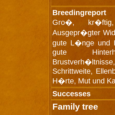
Breedingreport
Gro�, kr�ftig,
Ausgepr�gter Wide
gute L�nge und L
gute Hinterh
Brustverh�ltniss
Schrittweite, Elle
H�rte, Mut und Ka
Successes
Family tree