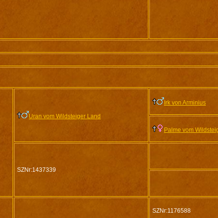
Irk von Arminius
Uran vom Wildsteiger Land
Palme vom Wildstei
SZNr:1437339
SZNr:1176588