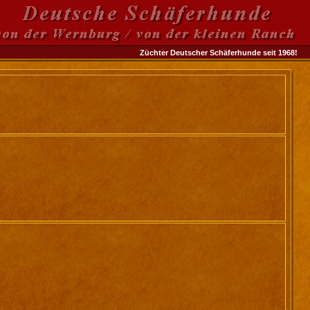
Züchter Deutscher Schäferhunde seit 1968!