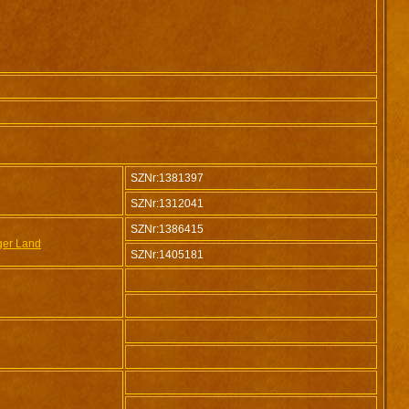
SZNr:1381397
SZNr:1312041
SZNr:1386415
ger Land
SZNr:1405181