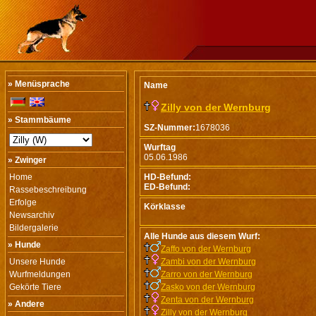
» Menüsprache
Name
Zilly von der Wernburg
» Stammbäume
SZ-Nummer:
1678036
Wurftag
05.06.1986
» Zwinger
Home
HD-Befund:
ED-Befund:
Rassebeschreibung
Erfolge
Körklasse
Newsarchiv
Bildergalerie
Alle Hunde aus diesem Wurf:
» Hunde
Zaffo von der Wernburg
Unsere Hunde
Zambi von der Wernburg
Wurfmeldungen
Zarro von der Wernburg
Gekörte Tiere
Zasko von der Wernburg
Zenta von der Wernburg
» Andere
Zilly von der Wernburg