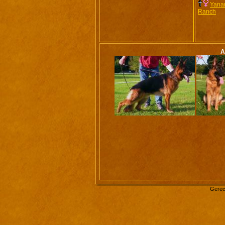
Yanar
Ranch
A
Gerec