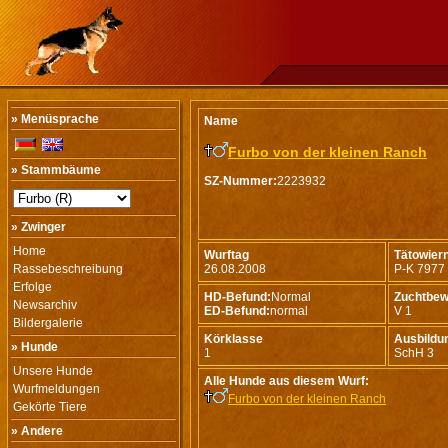
» Menüsprache
Name
Furbo von der kleinen Ranch
» Stammbäume
SZ-Nummer:
2223932
» Zwinger
Home
Wurftag
Tätowie
Rassebeschreibung
26.08.2008
P-K 7977
Erfolge
HD-Befund:
Normal
Zuchtbew
Newsarchiv
ED-Befund:
normal
V 1
Bildergalerie
Körklasse
Ausbildu
» Hunde
1
SchH 3
Unsere Hunde
Alle Hunde aus diesem Wurf:
Wurfmeldungen
Furbo von der kleinen Ranch
Gekörte Tiere
» Andere