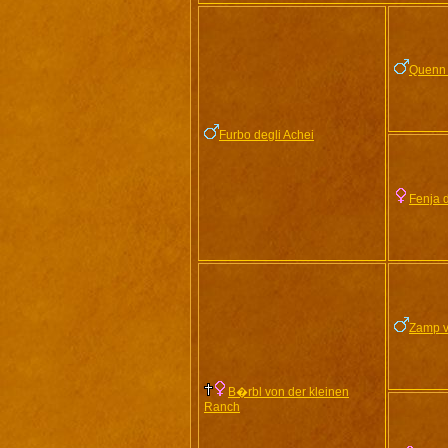
Quenn
Furbo degli Achei
Fenja d
Zamp 
B�rbl von der kleinen
Ranch