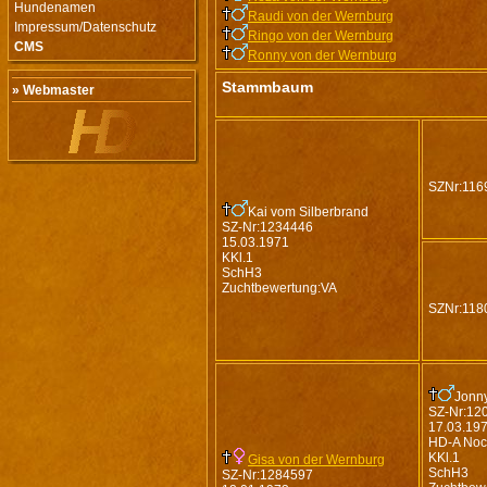
Hundenamen
Raudi von der Wernburg
Impressum/Datenschutz
Ringo von der Wernburg
CMS
Ronny von der Wernburg
Stammbaum
» Webmaster
SZNr:116
Kai vom Silberbrand
SZ-Nr:1234446
15.03.1971
KKl.1
SchH3
Zuchtbewertung:VA
SZNr:118
Jonny
SZ-Nr:12
17.03.19
HD-A Noc
KKl.1
Gisa von der Wernburg
SchH3
SZ-Nr:1284597