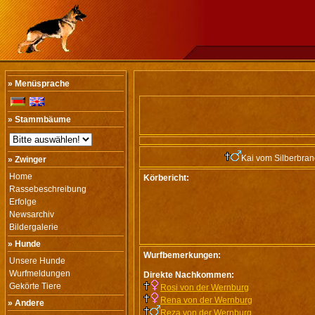
» Menüsprache
» Stammbäume
Kai vom Silberbra
» Zwinger
Home
Körbericht:
Rassebeschreibung
Erfolge
Newsarchiv
Bildergalerie
» Hunde
Wurfbemerkungen:
Unsere Hunde
Wurfmeldungen
Direkte Nachkommen:
Gekörte Tiere
Rosi von der Wernburg
Rena von der Wernburg
» Andere
Reza von der Wernburg