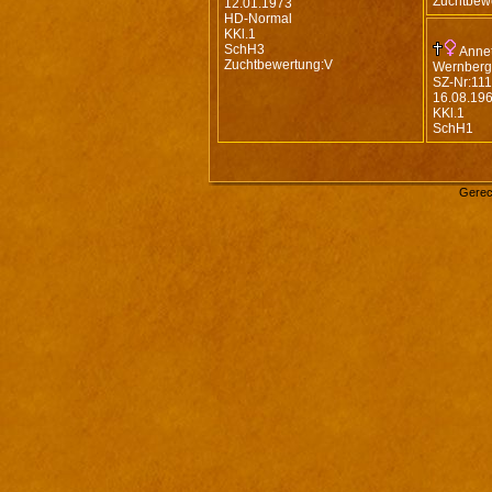
Zuchtbew
12.01.1973
HD-Normal
KKl.1
SchH3
Annet
Zuchtbewertung:V
Wernberg
SZ-Nr:11
16.08.19
KKl.1
SchH1
Gerec