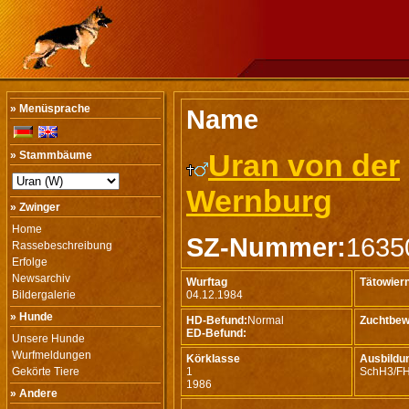
» Menüsprache
Name
Uran von der
» Stammbäume
Wernburg
» Zwinger
Home
SZ-Nummer:
1635
Rassebeschreibung
Erfolge
Newsarchiv
Wurftag
Tätowie
Bildergalerie
04.12.1984
» Hunde
HD-Befund:
Normal
Zuchtbew
ED-Befund:
Unsere Hunde
Wurfmeldungen
Körklasse
Ausbildu
Gekörte Tiere
1
SchH3/F
1986
» Andere