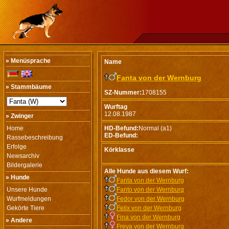
» Menüsprache
Name
Fanta von der Wernburg
» Stammbäume
SZ-Nummer:
1708155
Wurftag
12.08.1987
» Zwinger
Home
HD-Befund:
Normal (a1)
ED-Befund:
Rassebeschreibung
Erfolge
Körklasse
Newsarchiv
Bildergalerie
Alle Hunde aus diesem Wurf:
» Hunde
Fanta von der Wernburg
Unsere Hunde
Fanto von der Wernburg
Wurfmeldungen
Fedor von der Wernburg
Gekörte Tiere
Felix von der Wernburg
Fina von der Wernburg
» Andere
Freya von der Wernburg