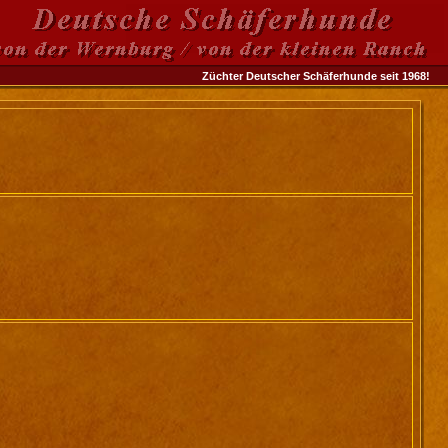
Züchter Deutscher Schäferhunde seit 1968!