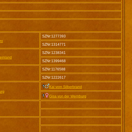
SZNr:1277393
ro
SZNr:1314771
SZNr:1238341
einland
SZNr:1399468
SZNr:1176588
SZNr:1222617
Kai vom Silberbrand
urg
Gisa von der Wernburg